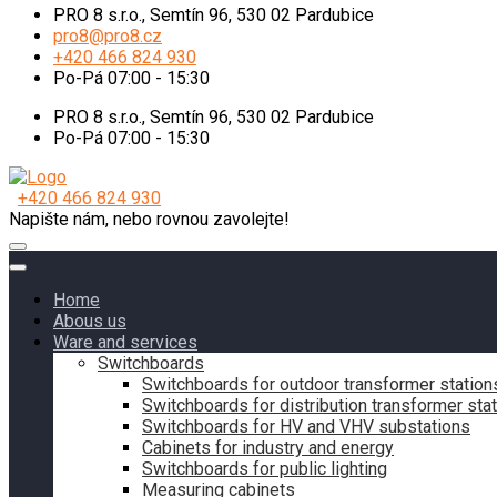
PRO 8 s.r.o., Semtín 96, 530 02 Pardubice
pro8@pro8.cz
+420 466 824 930
Po-Pá 07:00 - 15:30
PRO 8 s.r.o., Semtín 96, 530 02 Pardubice
Po-Pá 07:00 - 15:30
+420 466 824 930
Napište nám, nebo rovnou zavolejte!
Home
Abous us
Ware and services
Switchboards
Switchboards for outdoor transformer station
Switchboards for distribution transformer sta
Switchboards for HV and VHV substations
Cabinets for industry and energy
Switchboards for public lighting
Measuring cabinets