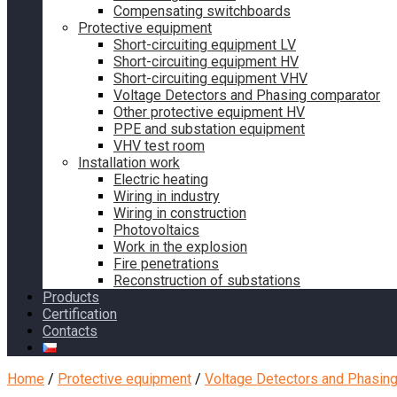
Compensating switchboards
Protective equipment
Short-circuiting equipment LV
Short-circuiting equipment HV
Short-circuiting equipment VHV
Voltage Detectors and Phasing comparator
Other protective equipment HV
PPE and substation equipment
VHV test room
Installation work
Electric heating
Wiring in industry
Wiring in construction
Photovoltaics
Work in the explosion
Fire penetrations
Reconstruction of substations
Products
Certification
Contacts
Home
/
Protective equipment
/
Voltage Detectors and Phasin