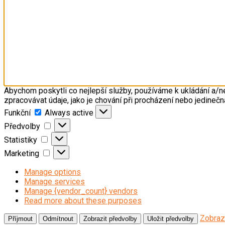
Abychom poskytli co nejlepší služby, používáme k ukládání a/n
zpracovávat údaje, jako je chování při procházení nebo jedineč
Funkční
Funkční
Always active
Předvolby
Předvolby
Statistiky
Statistiky
Marketing
Marketing
Manage options
Manage services
Manage {vendor_count} vendors
Read more about these purposes
Zobraz
Příjmout
Odmítnout
Zobrazit předvolby
Uložit předvolby